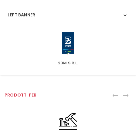
LEFT BANNER

2BM S.r.l.
PRODOTTI PER