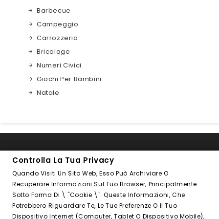
Barbecue
Campeggio
Carrozzeria
Bricolage
Numeri Civici
Giochi Per Bambini
Natale

INFORMAZIONI NEGOZIO
Controlla La Tua Privacy
Quando Visiti Un Sito Web, Esso Può Archiviare O

FOLLOW US
Recuperare Informazioni Sul Tuo Browser, Principalmente
Sotto Forma Di \ "cookie \". Queste Informazioni, Che
PRODOTTI

Potrebbero Riguardare Te, Le Tue Preferenze O Il Tuo
Dispositivo Internet (computer, Tablet O Dispositivo Mobile),