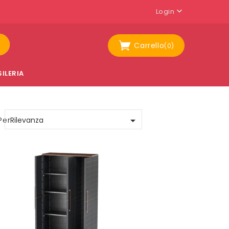

Login
Carrello
(0)
ILERIA

Per:
Rilevanza