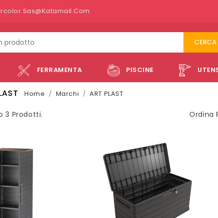
ercolor.sas@katamail.com
CERCA
FERRAMENTA
PISCINE
UTENS
LAST
Home
Marchi
ART PLAST
o 3 Prodotti.
Ordina 