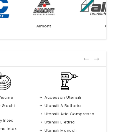
imont
Aircraft
Piscine
Accessori Utensili
& Giochi
Utensili A Batteria
Utensili Aria Compressa
y Intex
Utensili Elettrici
me Intex
Utensili Manuali