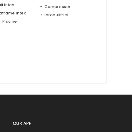
li Intex
Compressori
raframe Intex
Idropulitrici
r Piscine
OUR APP