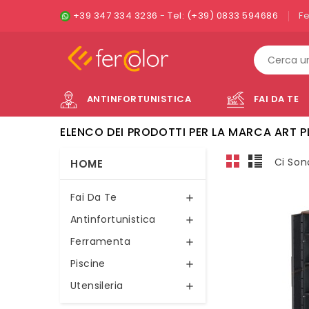
+39 347 334 3236
-
Tel: (+39) 0833 594686
F
ANTINFORTUNISTICA
FAI DA TE
ELENCO DEI PRODOTTI PER LA MARCA ART P
Ci Son
HOME
Fai Da Te

Antinfortunistica

Ferramenta

Piscine

Utensileria
