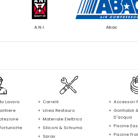
I.
Abac
A
to Lavoro
Carrelli
Accessori 
antiere
Linea Restauro
Gonfiabili 
D'acqua
otezione
Materiale Elettrico
Piscine Eas
fortunic​he
Siliconi & Schiuma
Piscine Fra
Spray