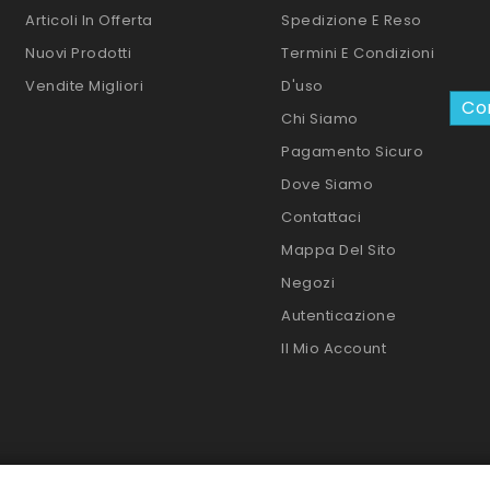
Articoli In Offerta
Spedizione E Reso
Nuovi Prodotti
Termini E Condizioni
Vendite Migliori
D'uso
Con
Chi Siamo
Pagamento Sicuro
Dove Siamo
Contattaci
Mappa Del Sito
Negozi
Autenticazione
Il Mio Account