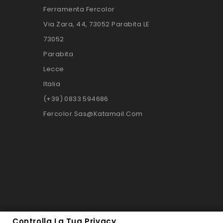
Ferramenta Fercolor
Via Zara, 44, 73052 Parabita LE
73052
Parabita
Lecce
Italia
(+39) 0833 594686
Fercolor.Sas@Katamail.Com
Controlla La Tua Privacy