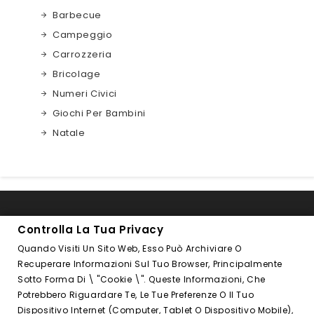
Barbecue
Campeggio
Carrozzeria
Bricolage
Numeri Civici
Giochi Per Bambini
Natale

INFORMAZIONI NEGOZIO
Controlla La Tua Privacy
Quando Visiti Un Sito Web, Esso Può Archiviare O

FOLLOW US
Recuperare Informazioni Sul Tuo Browser, Principalmente
Sotto Forma Di \ "cookie \". Queste Informazioni, Che
PRODOTTI

Potrebbero Riguardare Te, Le Tue Preferenze O Il Tuo
Dispositivo Internet (computer, Tablet O Dispositivo Mobile),