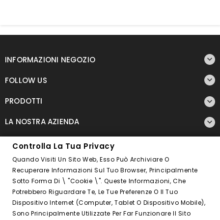

INFORMAZIONI NEGOZIO

FOLLOW US
PRODOTTI

LA NOSTRA AZIENDA

OUR APP

Controlla La Tua Privacy
Quando Visiti Un Sito Web, Esso Può Archiviare O
Controlla La Tua Privacy
Recuperare Informazioni Sul Tuo Browser, Principalmente
Sotto Forma Di \ "cookie \". Queste Informazioni, Che
Potrebbero Riguardare Te, Le Tue Preferenze O Il Tuo
Dispositivo Internet (computer, Tablet O Dispositivo Mobile),
© 2026 - Ecommerce Software By Expiria.it™
Sono Principalmente Utilizzate Per Far Funzionare Il Sito