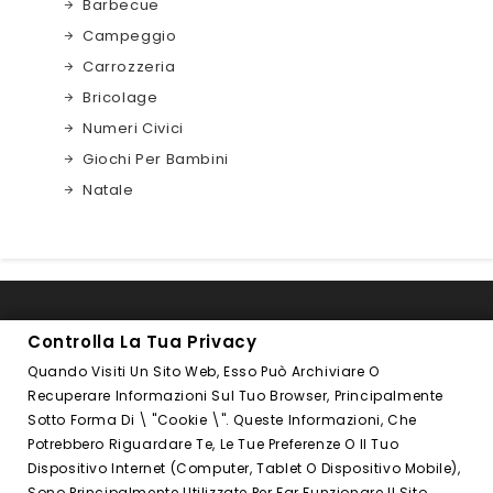
Barbecue
Campeggio
Carrozzeria
Bricolage
Numeri Civici
Giochi Per Bambini
Natale

INFORMAZIONI NEGOZIO
Controlla La Tua Privacy
Quando Visiti Un Sito Web, Esso Può Archiviare O

FOLLOW US
Recuperare Informazioni Sul Tuo Browser, Principalmente
Sotto Forma Di \ "cookie \". Queste Informazioni, Che
PRODOTTI

Potrebbero Riguardare Te, Le Tue Preferenze O Il Tuo
Dispositivo Internet (computer, Tablet O Dispositivo Mobile),
LA NOSTRA AZIENDA

Sono Principalmente Utilizzate Per Far Funzionare Il Sito