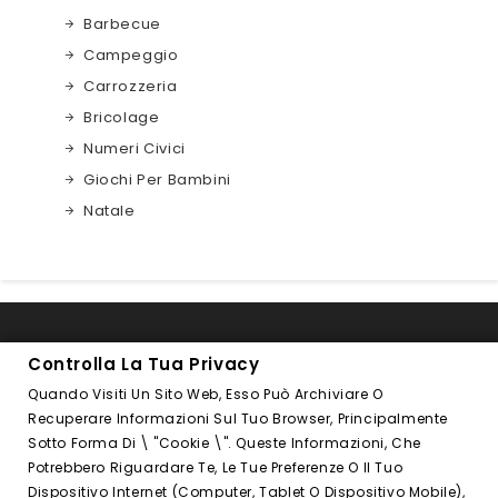
Barbecue
Campeggio
Carrozzeria
Bricolage
Numeri Civici
Giochi Per Bambini
Natale

INFORMAZIONI NEGOZIO
Controlla La Tua Privacy
Quando Visiti Un Sito Web, Esso Può Archiviare O

FOLLOW US
Recuperare Informazioni Sul Tuo Browser, Principalmente
Sotto Forma Di \ "cookie \". Queste Informazioni, Che
PRODOTTI

Potrebbero Riguardare Te, Le Tue Preferenze O Il Tuo
Dispositivo Internet (computer, Tablet O Dispositivo Mobile),