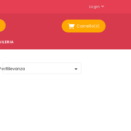

Login
Carrello
(0)
ILERIA

Per:
Rilevanza