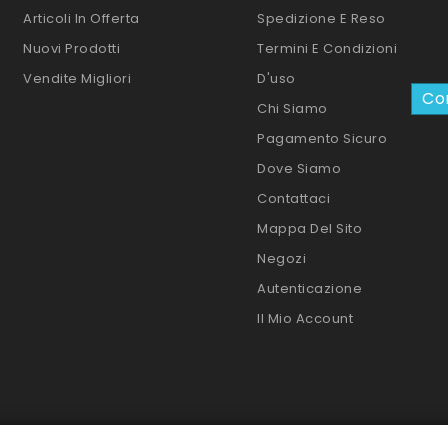
Articoli In Offerta
Spedizione E Reso
Nuovi Prodotti
Termini E Condizioni
Vendite Migliori
D'uso
Con
Chi Siamo
Pagamento Sicuro
Dove Siamo
Contattaci
Mappa Del Sito
Negozi
Autenticazione
Il Mio Account