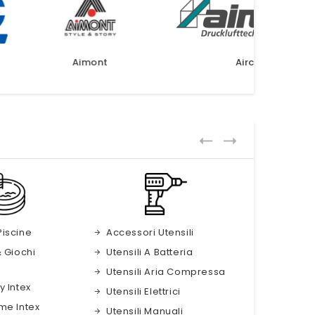
imont
Aircraft
Piscine
Accessori Utensili
& Giochi
Utensili A Batteria
Utensili Aria Compressa
y Intex
Utensili Elettrici
me Intex
Utensili Manuali