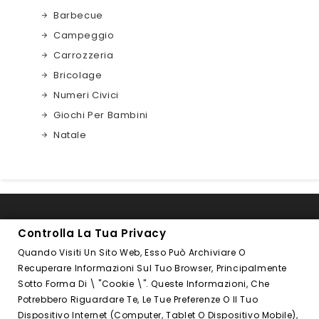
Barbecue
Campeggio
Carrozzeria
Bricolage
Numeri Civici
Giochi Per Bambini
Natale

INFORMAZIONI NEGOZIO
Controlla La Tua Privacy
Quando Visiti Un Sito Web, Esso Può Archiviare O

FOLLOW US
Recuperare Informazioni Sul Tuo Browser, Principalmente
Sotto Forma Di \ "cookie \". Queste Informazioni, Che
PRODOTTI

Potrebbero Riguardare Te, Le Tue Preferenze O Il Tuo
Dispositivo Internet (computer, Tablet O Dispositivo Mobile),