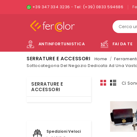
+39 347 334 3236
-
Tel: (+39) 0833 594686
F
ANTINFORTUNISTICA
FAI DA TE
SERRATURE E ACCESSORI
Home
Ferrament
Sottocategoria Del Negozio Dedicata Ad Una Vasta G
Ci Son
SERRATURE E
ACCESSORI
Spedizioni Veloci