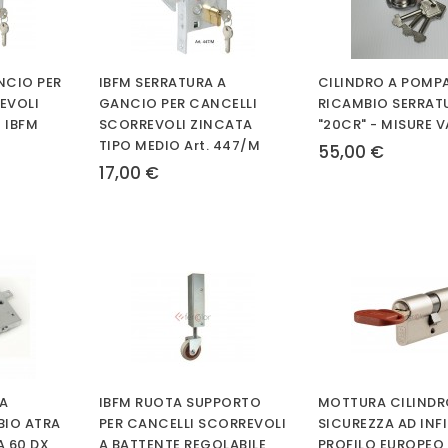
NCIO PER
IBFM SERRATURA A
CILINDRO A POMP
EVOLI
GANCIO PER CANCELLI
RICAMBIO SERRAT
7 IBFM
SCORREVOLI ZINCATA
"20CR" - MISURE V
TIPO MEDIO Art. 447/M
55,00 €
17,00 €
A
IBFM RUOTA SUPPORTO
MOTTURA CILINDR
BIO ATRA
PER CANCELLI SCORREVOLI
SICUREZZA AD INF
DA 60 DX
A BATTENTE REGOLABILE
PROFILO EUROPEO