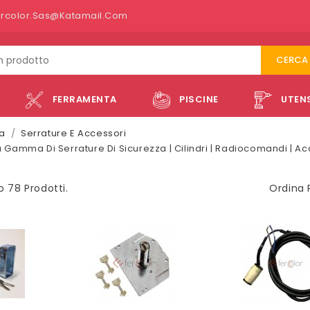
ercolor.sas@katamail.com
CERCA
FERRAMENTA
PISCINE
UTENS
a
Serrature E Accessori
amma Di Serrature Di Sicurezza | Cilindri | Radiocomandi | Acce
o 78 Prodotti.
Ordina 