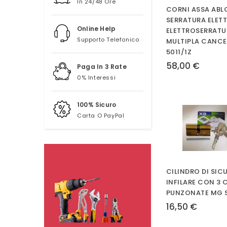
In 24/48 Ore
CORNI ASSA ABL
SERRATURA ELET
Online Help
ELETTROSERRATU
Supporto Telefonico
MULTIPLA CANCE
5011/1Z
58,00 €
Paga In 3 Rate
0% Interessi
100% Sicuro
Carta O PayPal
CILINDRO DI SIC
INFILARE CON 3 
PUNZONATE MG S
16,50 €