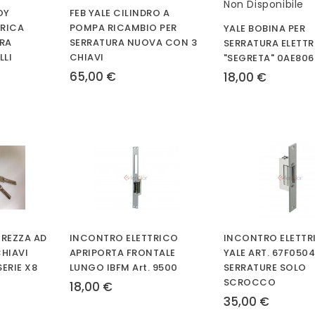
Non Disponibile
OY
FEB YALE CILINDRO A
TRICA
POMPA RICAMBIO PER
YALE BOBINA PER
RA
SERRATURA NUOVA CON 3
SERRATURA ELETTR
LLI
CHIAVI
"SEGRETA" 0AE806
65,00 €
18,00 €
UREZZA AD
INCONTRO ELETTRICO
INCONTRO ELETTR
CHIAVI
APRIPORTA FRONTALE
YALE ART. 67F0504
ERIE X8
LUNGO IBFM Art. 9500
SERRATURE SOLO
SCROCCO
18,00 €
35,00 €