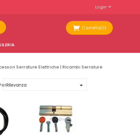

Login
Carrello
(0)
ILERIA
ssori Serrature Elettriche | Ricambi Serrature

Per:
Rilevanza